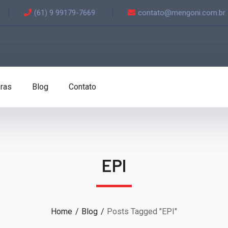
(61) 9 99179-7669
contato@mengoni.com.br
ras
Blog
Contato
EPI
Home
Blog
Posts Tagged "EPI"