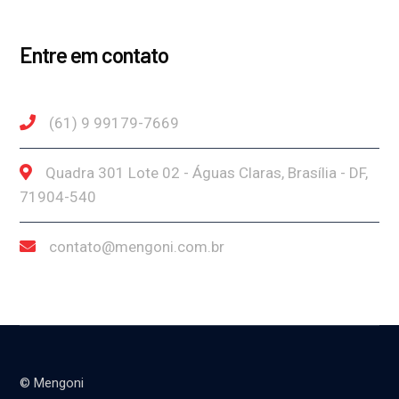
Entre em contato
(61) 9 99179-7669
Quadra 301 Lote 02 - Águas Claras, Brasília - DF,
71904-540
contato@mengoni.com.br
© Mengoni