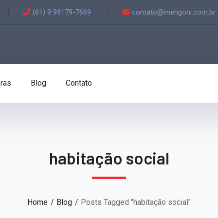
(61) 9 99179-7669
contato@mengoni.com.br
ras
Blog
Contato
habitação social
Home
Blog
Posts Tagged "habitação social"