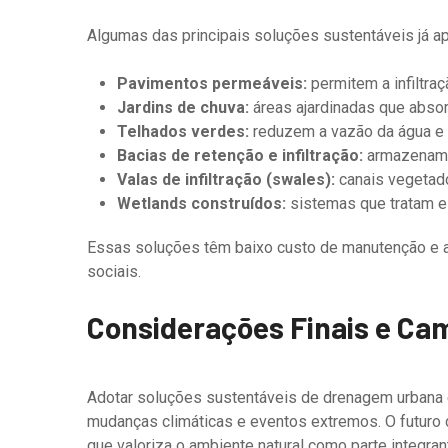
Algumas das principais soluções sustentáveis já a
Pavimentos permeáveis:
permitem a infiltra
Jardins de chuva:
áreas ajardinadas que absor
Telhados verdes:
reduzem a vazão da água e c
Bacias de retenção e infiltração:
armazenam 
Valas de infiltração (swales):
canais vegetado
Wetlands construídos:
sistemas que tratam e 
Essas soluções têm baixo custo de manutenção e a
sociais.
Considerações Finais e Ca
Adotar soluções sustentáveis de drenagem urbana é
mudanças climáticas e eventos extremos. O futur
que valoriza o ambiente natural como parte integra