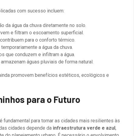
plicadas com sucesso incluem:
ção da água da chuva diretamente no solo.
vem e filtram o escoamento superficial.
ontribuem para o conforto térmico.
temporariamente a água da chuva.
s que conduzem e infiltram a água.
armazenam águas pluviais de forma natural.
inda promovem benefícios estéticos, ecológicos e
minhos para o Futuro
 fundamental para tornar as cidades mais resilientes às
o das cidades depende da
infraestrutura verde e azul
,
nte do planejamento urbano. É necessário o envolvimento