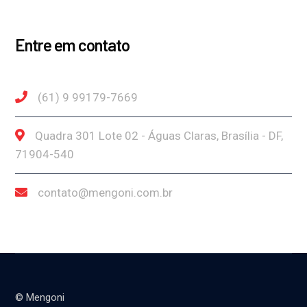
Entre em contato
(61) 9 99179-7669
Quadra 301 Lote 02 - Águas Claras, Brasília - DF,
71904-540
contato@mengoni.com.br
© Mengoni